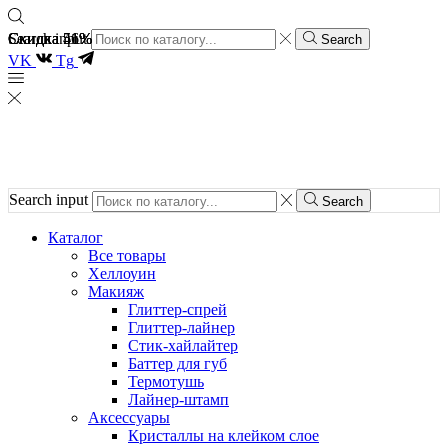
Скидка 51%
Скидка 46%
Скидка 51%
Search input
Search
VK
Tg
Search input
Search
Каталог
Все товары
Хеллоуин
Макияж
Глиттер-спрей
Глиттер-лайнер
Стик-хайлайтер
Баттер для губ
Термотушь
Лайнер-штамп
Аксессуары
Кристаллы на клейком слое