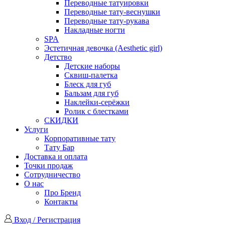
Переводные татуировки
Переводные тату-веснушки
Переводные тату-рукава
Накладные ногти
SPA
Эстетичная девочка (Aesthetic girl)
Детство
Детские наборы
Сквиш-палетка
Блеск для губ
Бальзам для губ
Наклейки-серёжки
Ролик с блестками
СКИДКИ
Услуги
Корпоративные тату
Тату Бар
Доставка и оплата
Точки продаж
Сотрудничество
О нас
Про Бренд
Контакты
Вход / Регистрация