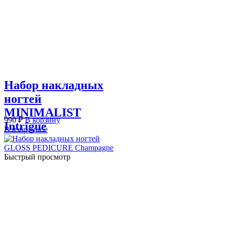
Набор накладных
ногтей
MINIMALIST
990
₽
В корзину
Intrigue
В избранное
Быстрый просмотр