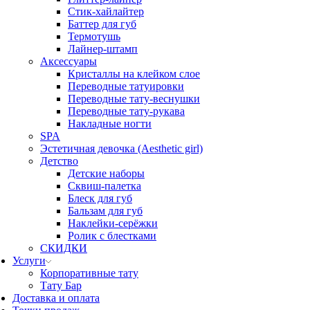
Стик-хайлайтер
Баттер для губ
Термотушь
Лайнер-штамп
Аксессуары
Кристаллы на клейком слое
Переводные татуировки
Переводные тату-веснушки
Переводные тату-рукава
Накладные ногти
SPA
Эстетичная девочка (Aesthetic girl)
Детство
Детские наборы
Сквиш-палетка
Блеск для губ
Бальзам для губ
Наклейки-серёжки
Ролик с блестками
СКИДКИ
Услуги
Корпоративные тату
Тату Бар
Доставка и оплата