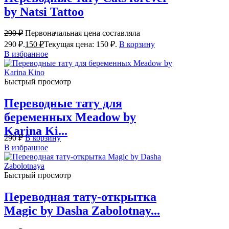
by Natsi Tattoo
290
₽
Первоначальная цена составляла
290 ₽.
150
₽
Текущая цена: 150 ₽.
В корзину
В избранное
Быстрый просмотр
Переводные тату для
беременных Meadow by
Karina Ki...
290
₽
В корзину
В избранное
Быстрый просмотр
Переводная тату-открытка
Magic by Dasha Zabolotnay...