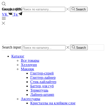
Скидка 48%
Скидка 48%
Search input
Search
VK
Tg
Search input
Search
Каталог
Все товары
Хеллоуин
Макияж
Глиттер-спрей
Глиттер-лайнер
Стик-хайлайтер
Баттер для губ
Термотушь
Лайнер-штамп
Аксессуары
Кристаллы на клейком слое