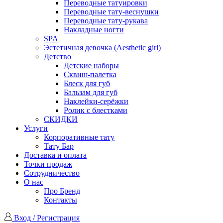
Переводные татуировки
Переводные тату-веснушки
Переводные тату-рукава
Накладные ногти
SPA
Эстетичная девочка (Aesthetic girl)
Детство
Детские наборы
Сквиш-палетка
Блеск для губ
Бальзам для губ
Наклейки-серёжки
Ролик с блестками
СКИДКИ
Услуги
Корпоративные тату
Тату Бар
Доставка и оплата
Точки продаж
Сотрудничество
О нас
Про Бренд
Контакты
Вход / Регистрация