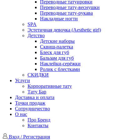
Переводные татуировки
Переводные тату-веснушки
Переводные тату-рукава
Накладные ногти
SPA
Эстетичная девочка (Aesthetic girl)
Детство
Детские наборы
Сквиш-палетка
Блеск для губ
Бальзам для губ
Наклейки-серёжки
Ролик с блестками
СКИДКИ
Услуги
Корпоративные тату
Тату Бар
Доставка и оплата
Точки продаж
Сотрудничество
О нас
Про Бренд
Контакты
Вход / Регистрация