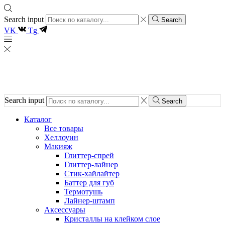
Search input
Search
VK
Tg
Search input
Search
Каталог
Все товары
Хеллоуин
Макияж
Глиттер-спрей
Глиттер-лайнер
Стик-хайлайтер
Баттер для губ
Термотушь
Лайнер-штамп
Аксессуары
Кристаллы на клейком слое