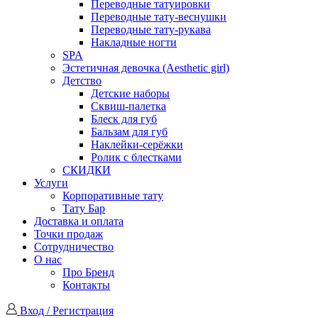
Переводные татуировки
Переводные тату-веснушки
Переводные тату-рукава
Накладные ногти
SPA
Эстетичная девочка (Aesthetic girl)
Детство
Детские наборы
Сквиш-палетка
Блеск для губ
Бальзам для губ
Наклейки-серёжки
Ролик с блестками
СКИДКИ
Услуги
Корпоративные тату
Тату Бар
Доставка и оплата
Точки продаж
Сотрудничество
О нас
Про Бренд
Контакты
Вход / Регистрация