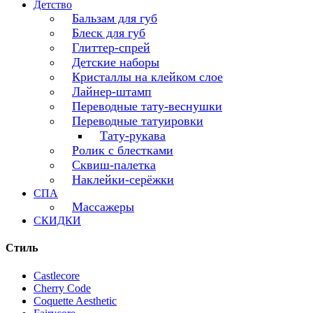
Детство
Бальзам для губ
Блеск для губ
Глиттер-спрей
Детские наборы
Кристаллы на клейком слое
Лайнер-штамп
Переводные тату-веснушки
Переводные татуировки
Тату-рукава
Ролик с блестками
Сквиш-палетка
Наклейки-серёжки
СПА
Массажеры
СКИДКИ
Стиль
Castlecore
Cherry Code
Coquette Aesthetic