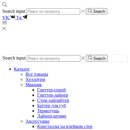
Search input
Search
VK
Tg
Search input
Search
Каталог
Все товары
Хеллоуин
Макияж
Глиттер-спрей
Глиттер-лайнер
Стик-хайлайтер
Баттер для губ
Термотушь
Лайнер-штамп
Аксессуары
Кристаллы на клейком слое