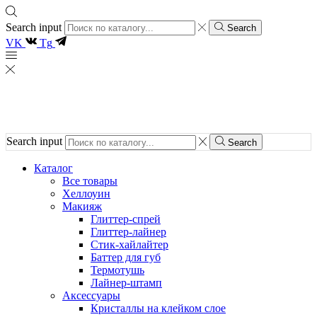
Search input
Search
VK
Tg
Search input
Search
Каталог
Все товары
Хеллоуин
Макияж
Глиттер-спрей
Глиттер-лайнер
Стик-хайлайтер
Баттер для губ
Термотушь
Лайнер-штамп
Аксессуары
Кристаллы на клейком слое