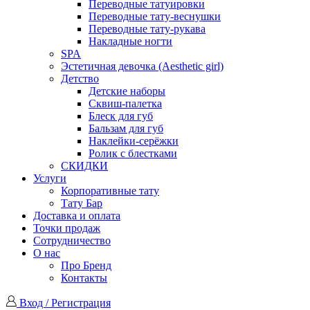
Переводные татуировки
Переводные тату-веснушки
Переводные тату-рукава
Накладные ногти
SPA
Эстетичная девочка (Aesthetic girl)
Детство
Детские наборы
Сквиш-палетка
Блеск для губ
Бальзам для губ
Наклейки-серёжки
Ролик с блестками
СКИДКИ
Услуги
Корпоративные тату
Тату Бар
Доставка и оплата
Точки продаж
Сотрудничество
О нас
Про Бренд
Контакты
Вход / Регистрация