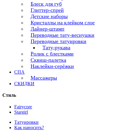
Блеск для губ
Глиттер-спрей
Детские наборы
Кристаллы на клейком слое
Лайнер-штамп
Переводные тату-веснушки
Переводные татуировки
Тату-рукава
Ролик с блестками
Сквиш-палетка
Наклейки-серёжки
СПА
Массажеры
СКИДКИ
Стиль
Fairycore
Stargirl
Татуировки
Как наносить?