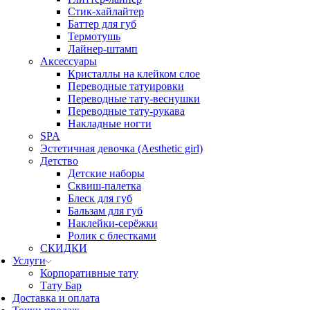
Стик-хайлайтер
Баттер для губ
Термотушь
Лайнер-штамп
Аксессуары
Кристаллы на клейком слое
Переводные татуировки
Переводные тату-веснушки
Переводные тату-рукава
Накладные ногти
SPA
Эстетичная девочка (Aesthetic girl)
Детство
Детские наборы
Сквиш-палетка
Блеск для губ
Бальзам для губ
Наклейки-серёжки
Ролик с блестками
СКИДКИ
Услуги
Корпоративные тату
Тату Бар
Доставка и оплата