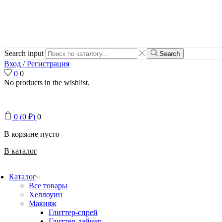
Search input
Search
Вход / Регистрация
0
0
No products in the wishlist.
0
(
0
₽
)
0
В корзине пусто
В каталог
Каталог
Все товары
Хеллоуин
Макияж
Глиттер-спрей
Глиттер-лайнер