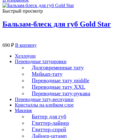
Быстрый просмотр
Бальзам-блеск для губ Gold Star
690
₽
В корзину
Хеллоуин
Переводные татуировки
Долговременные тату
Мейкап-тату
Переводные тату middle
Переводные тату XXL
Переводные тату-рукава
Переводные тату-веснушки
Кристаллы на клейком слое
Макияж
Баттер для губ
Глиттер-лайнер
Глиттер-спрей
Лайнер-штамп