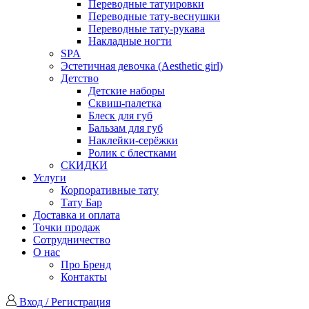
Переводные татуировки
Переводные тату-веснушки
Переводные тату-рукава
Накладные ногти
SPA
Эстетичная девочка (Aesthetic girl)
Детство
Детские наборы
Сквиш-палетка
Блеск для губ
Бальзам для губ
Наклейки-серёжки
Ролик с блестками
СКИДКИ
Услуги
Корпоративные тату
Тату Бар
Доставка и оплата
Точки продаж
Сотрудничество
О нас
Про Бренд
Контакты
Вход / Регистрация