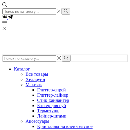
Search
input
Search
VK
Tg
Search
input
Search
Каталог
Все товары
Хеллоуин
Макияж
Глиттер-спрей
Глиттер-лайнер
Стик-хайлайтер
Баттер для губ
Термотушь
Лайнер-штамп
Аксессуары
Кристаллы на клейком слое