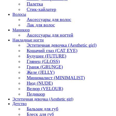
Палетка
Стик-хайлатер
Волосы
Аксессуары для волос
Лак для волос
Маникюр
Аксессуары для ногтей
Накладные ногти
Эстетичная девочка (Aesthetic girl)
Кошачий глаз (CAT EYE)
Будущее (FUTURE)
Глянец (GLOSS)
Гранж (GRUNGE)
Желе (JELLY)
Минималист (MINIMALIST)
Нюд (NUDE)
Велюр (VELOUR)
Педикюр
Эстетичная девочка (Aesthetic girl)
Детство
Бальзам для губ
Блеск для губ