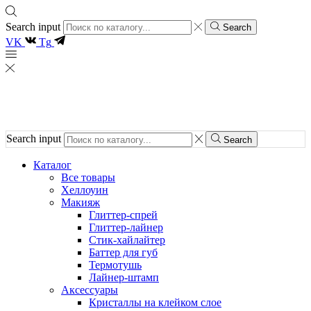
Search input
Search
VK
Tg
Search input
Search
Каталог
Все товары
Хеллоуин
Макияж
Глиттер-спрей
Глиттер-лайнер
Стик-хайлайтер
Баттер для губ
Термотушь
Лайнер-штамп
Аксессуары
Кристаллы на клейком слое