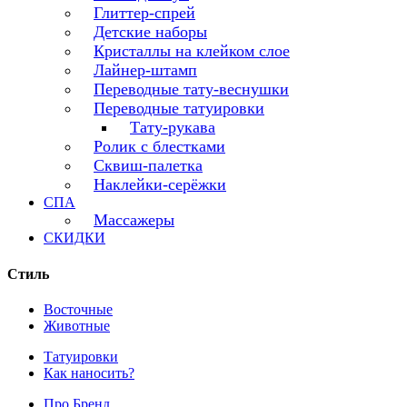
Глиттер-спрей
Детские наборы
Кристаллы на клейком слое
Лайнер-штамп
Переводные тату-веснушки
Переводные татуировки
Тату-рукава
Ролик с блестками
Сквиш-палетка
Наклейки-серёжки
СПА
Массажеры
СКИДКИ
Стиль
Восточные
Животные
Татуировки
Как наносить?
Про Бренд