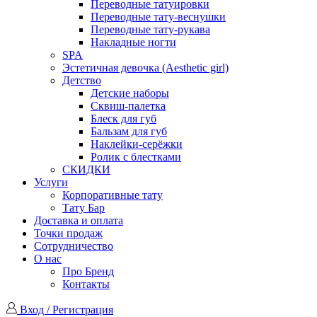
Переводные татуировки
Переводные тату-веснушки
Переводные тату-рукава
Накладные ногти
SPA
Эстетичная девочка (Aesthetic girl)
Детство
Детские наборы
Сквиш-палетка
Блеск для губ
Бальзам для губ
Наклейки-серёжки
Ролик с блестками
СКИДКИ
Услуги
Корпоративные тату
Тату Бар
Доставка и оплата
Точки продаж
Сотрудничество
О нас
Про Бренд
Контакты
Вход / Регистрация