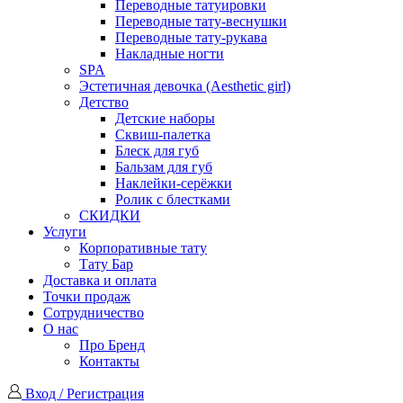
Переводные татуировки
Переводные тату-веснушки
Переводные тату-рукава
Накладные ногти
SPA
Эстетичная девочка (Aesthetic girl)
Детство
Детские наборы
Сквиш-палетка
Блеск для губ
Бальзам для губ
Наклейки-серёжки
Ролик с блестками
СКИДКИ
Услуги
Корпоративные тату
Тату Бар
Доставка и оплата
Точки продаж
Сотрудничество
О нас
Про Бренд
Контакты
Вход / Регистрация