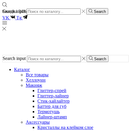
Скидка 34%
Search input
Search
VK
Tg
Search input
Search
Каталог
Все товары
Хеллоуин
Макияж
Глиттер-спрей
Глиттер-лайнер
Стик-хайлайтер
Баттер для губ
Термотушь
Лайнер-штамп
Аксессуары
Кристаллы на клейком слое