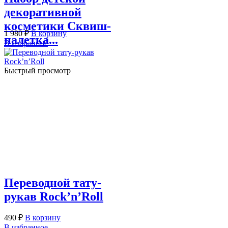
декоративной
косметики Сквиш-
1 980
₽
В корзину
палетка...
В избранное
Быстрый просмотр
Переводной тату-
рукав Rock’n’Roll
490
₽
В корзину
В избранное