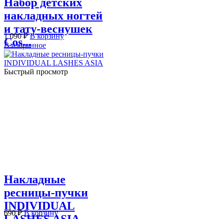
Набор детских
накладных ногтей
и тату-веснушек
1 090
₽
В корзину
Cos...
В избранное
Быстрый просмотр
Накладные
ресницы-пучки
INDIVIDUAL
690
₽
В корзину
LASHES ASIA