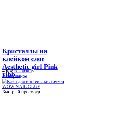
Кристаллы на
клейком слое
Aesthetic girl Pink
490
₽
В корзину
ribb...
В избранное
Быстрый просмотр