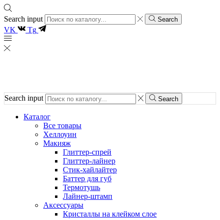
Search input
Search
VK
Tg
Search input
Search
Каталог
Все товары
Хеллоуин
Макияж
Глиттер-спрей
Глиттер-лайнер
Стик-хайлайтер
Баттер для губ
Термотушь
Лайнер-штамп
Аксессуары
Кристаллы на клейком слое