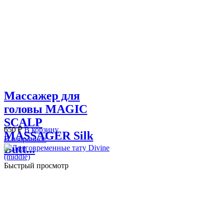
Массажер для
головы MAGIC
SCALP
650
₽
В корзину
MASSAGER Silk
В избранное
Butt...
Быстрый просмотр