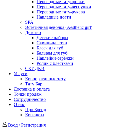
Переводные татуировки
Переводные тату-веснушки
Переводные тату-рукава
Накладные ногти
SPA
Эстетичная девочка (Aesthetic girl)
Детство
Детские наборы
Сквиш-палетка
Блеск для губ
Бальзам для губ
Наклейки-серёжки
Ролик с блестками
СКИДКИ
Услуги
Корпоративные тату
Тату Бар
Доставка и оплата
Точки продаж
Сотрудничество
О нас
Про Бренд
Контакты
Вход / Регистрация