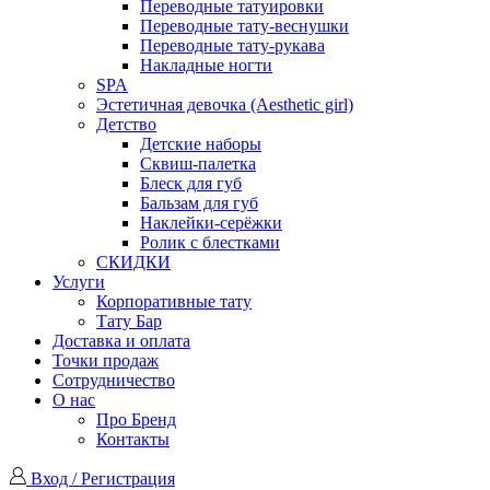
Переводные татуировки
Переводные тату-веснушки
Переводные тату-рукава
Накладные ногти
SPA
Эстетичная девочка (Aesthetic girl)
Детство
Детские наборы
Сквиш-палетка
Блеск для губ
Бальзам для губ
Наклейки-серёжки
Ролик с блестками
СКИДКИ
Услуги
Корпоративные тату
Тату Бар
Доставка и оплата
Точки продаж
Сотрудничество
О нас
Про Бренд
Контакты
Вход / Регистрация