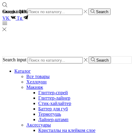
Скидка 51%
Скидка 46%
Скидка 51%
Search input
Search
VK
Tg
Search input
Search
Каталог
Все товары
Хеллоуин
Макияж
Глиттер-спрей
Глиттер-лайнер
Стик-хайлайтер
Баттер для губ
Термотушь
Лайнер-штамп
Аксессуары
Кристаллы на клейком слое