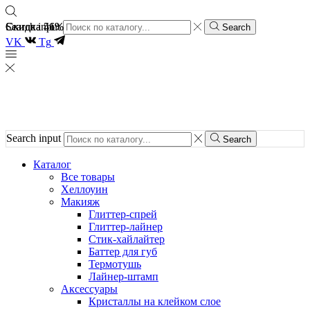
Скидка 46%
Скидка 51%
Search input
Search
VK
Tg
Search input
Search
Каталог
Все товары
Хеллоуин
Макияж
Глиттер-спрей
Глиттер-лайнер
Стик-хайлайтер
Баттер для губ
Термотушь
Лайнер-штамп
Аксессуары
Кристаллы на клейком слое