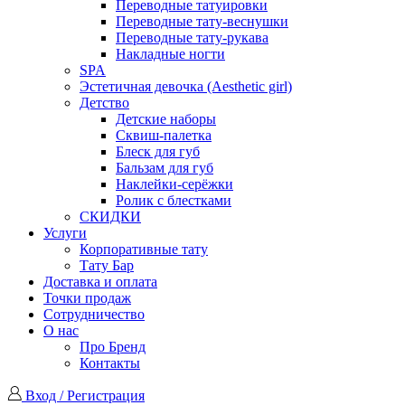
Переводные татуировки
Переводные тату-веснушки
Переводные тату-рукава
Накладные ногти
SPA
Эстетичная девочка (Aesthetic girl)
Детство
Детские наборы
Сквиш-палетка
Блеск для губ
Бальзам для губ
Наклейки-серёжки
Ролик с блестками
СКИДКИ
Услуги
Корпоративные тату
Тату Бар
Доставка и оплата
Точки продаж
Сотрудничество
О нас
Про Бренд
Контакты
Вход / Регистрация