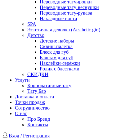
Переводные татуировки
Переводные тату-веснушки
Переводные тату-рукава
Накладные ногти
SPA
Эстетичная девочка (Aesthetic girl)
Детство
Детские наборы
Сквиш-палетка
Блеск для губ
Бальзам для губ
Наклейки-серёжки
Ролик с блестками
СКИДКИ
Услуги
Корпоративные тату
Тату Бар
Доставка и оплата
Точки продаж
Сотрудничество
О нас
Про Бренд
Контакты
Вход / Регистрация