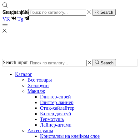
Скидка 46%
Search input
Search
VK
Tg
Search input
Search
Каталог
Все товары
Хеллоуин
Макияж
Глиттер-спрей
Глиттер-лайнер
Стик-хайлайтер
Баттер для губ
Термотушь
Лайнер-штамп
Аксессуары
Кристаллы на клейком слое