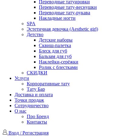
Переводные татуировки
Переводные тату-веснушки
Переводные тату-рукава
Накладные ногти
SPA
Эстетичная девочка (Aesthetic girl)
Детство
Детские наборы
Сквиш-палетка
Блеск для губ
Бальзам для губ
Наклейки-серёжки
Ролик с блестками
СКИДКИ
Услуги
Корпоративные тату
Тату Бар
Доставка и оплата
Точки продаж
Сотрудничество
О нас
Про Бренд
Контакты
Вход / Регистрация