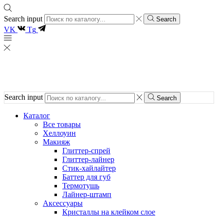
Search input
Search
VK
Tg
Search input
Search
Каталог
Все товары
Хеллоуин
Макияж
Глиттер-спрей
Глиттер-лайнер
Стик-хайлайтер
Баттер для губ
Термотушь
Лайнер-штамп
Аксессуары
Кристаллы на клейком слое