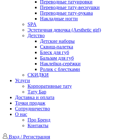
Переводные татуировки
Переводные тату-веснушки
Переводные тату-рукава
Накладные ногти
SPA
Эстетичная девочка (Aesthetic girl)
Детство
Детские наборы
Сквиш-палетка
Блеск для губ
Бальзам для губ
Наклейки-серёжки
Ролик с блестками
СКИДКИ
Услуги
Корпоративные тату
Тату Бар
Доставка и оплата
Точки продаж
Сотрудничество
О нас
Про Бренд
Контакты
Вход / Регистрация