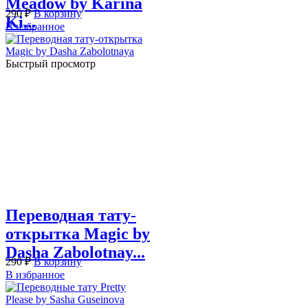
Meadow by Karina
290
₽
В корзину
Ki...
В избранное
Быстрый просмотр
Переводная тату-
открытка Magic by
Dasha Zabolotnay...
290
₽
В корзину
В избранное