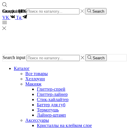
Скидка 61%
Скидка 61%
Скидка 37%
Скидка 48%
Скидка 26%
Search input
Search
VK
Tg
Search input
Search
Каталог
Все товары
Хеллоуин
Макияж
Глиттер-спрей
Глиттер-лайнер
Стик-хайлайтер
Баттер для губ
Термотушь
Лайнер-штамп
Аксессуары
Кристаллы на клейком слое