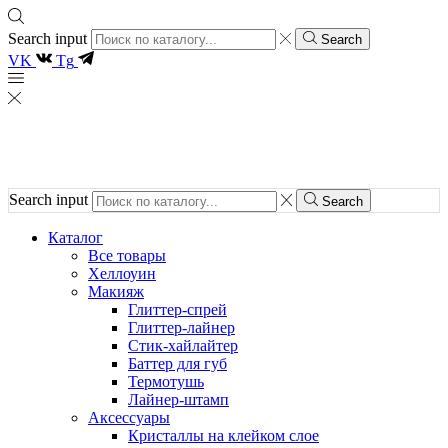
Search input
Search
VK
Tg
Search input
Search
Каталог
Все товары
Хеллоуин
Макияж
Глиттер-спрей
Глиттер-лайнер
Стик-хайлайтер
Баттер для губ
Термотушь
Лайнер-штамп
Аксессуары
Кристаллы на клейком слое