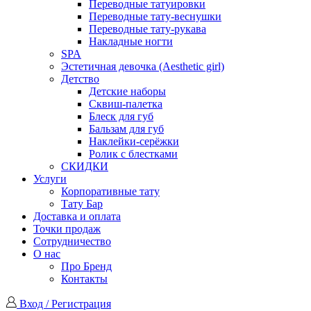
Переводные татуировки
Переводные тату-веснушки
Переводные тату-рукава
Накладные ногти
SPA
Эстетичная девочка (Aesthetic girl)
Детство
Детские наборы
Сквиш-палетка
Блеск для губ
Бальзам для губ
Наклейки-серёжки
Ролик с блестками
СКИДКИ
Услуги
Корпоративные тату
Тату Бар
Доставка и оплата
Точки продаж
Сотрудничество
О нас
Про Бренд
Контакты
Вход / Регистрация