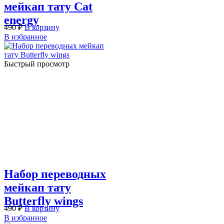
мейкап тату Cat
energy
490
₽
В корзину
В избранное
Быстрый просмотр
Набор переводных
мейкап тату
Butterfly wings
490
₽
В корзину
В избранное