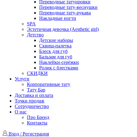
Переводные татуировки
Переводные тату-веснушки
Переводные тату-рукава
Накладные ногти
SPA
Эстетичная девочка (Aesthetic girl)
Детство
Детские наборы
Сквиш-палетка
Блеск для губ
Бальзам для губ
Наклейки-серёжки
Ролик с блестками
СКИДКИ
Услуги
Корпоративные тату
Тату Бар
Доставка и оплата
Точки продаж
Сотрудничество
О нас
Про Бренд
Контакты
Вход / Регистрация