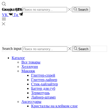
Скидка 61%
Скидка 62%
Скидка 61%
Скидка 37%
Скидка 62%
Скидка 51%
Search input
Search
VK
Tg
Search input
Search
Каталог
Все товары
Хеллоуин
Макияж
Глиттер-спрей
Глиттер-лайнер
Стик-хайлайтер
Баттер для губ
Термотушь
Лайнер-штамп
Аксессуары
Кристаллы на клейком слое