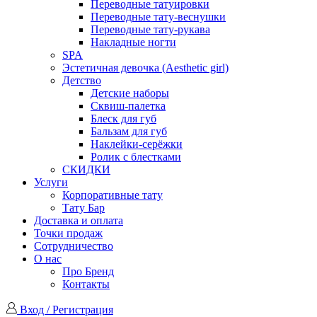
Переводные татуировки
Переводные тату-веснушки
Переводные тату-рукава
Накладные ногти
SPA
Эстетичная девочка (Aesthetic girl)
Детство
Детские наборы
Сквиш-палетка
Блеск для губ
Бальзам для губ
Наклейки-серёжки
Ролик с блестками
СКИДКИ
Услуги
Корпоративные тату
Тату Бар
Доставка и оплата
Точки продаж
Сотрудничество
О нас
Про Бренд
Контакты
Вход / Регистрация