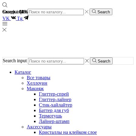
Скидка 61%
Скидка 48%
Скидка 61%
Скидка 48%
Скидка 51%
Скидка 62%
Search input
Search
VK
Tg
Search input
Search
Каталог
Все товары
Хеллоуин
Макияж
Глиттер-спрей
Глиттер-лайнер
Стик-хайлайтер
Баттер для губ
Термотушь
Лайнер-штамп
Аксессуары
Кристаллы на клейком слое