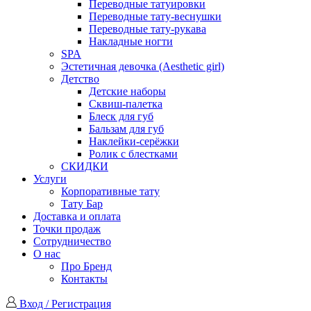
Переводные татуировки
Переводные тату-веснушки
Переводные тату-рукава
Накладные ногти
SPA
Эстетичная девочка (Aesthetic girl)
Детство
Детские наборы
Сквиш-палетка
Блеск для губ
Бальзам для губ
Наклейки-серёжки
Ролик с блестками
СКИДКИ
Услуги
Корпоративные тату
Тату Бар
Доставка и оплата
Точки продаж
Сотрудничество
О нас
Про Бренд
Контакты
Вход / Регистрация