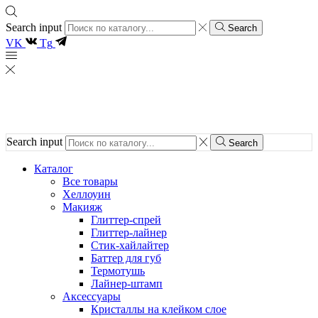
Search input
Search
VK
Tg
Search input
Search
Каталог
Все товары
Хеллоуин
Макияж
Глиттер-спрей
Глиттер-лайнер
Стик-хайлайтер
Баттер для губ
Термотушь
Лайнер-штамп
Аксессуары
Кристаллы на клейком слое