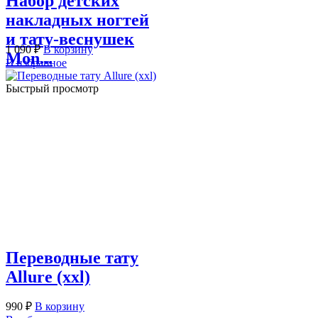
Набор детских
накладных ногтей
и тату-веснушек
1 090
₽
В корзину
Mon...
В избранное
Быстрый просмотр
Переводные тату
Allure (xxl)
990
₽
В корзину