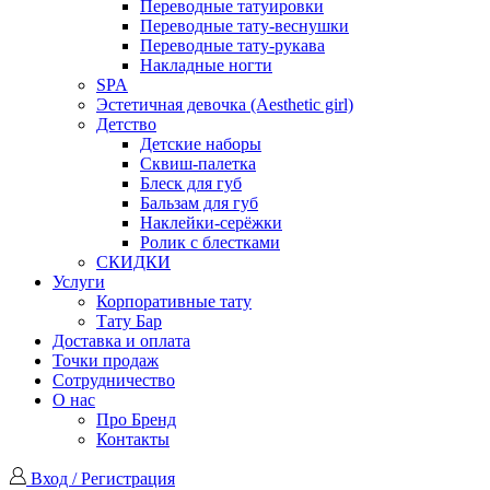
Переводные татуировки
Переводные тату-веснушки
Переводные тату-рукава
Накладные ногти
SPA
Эстетичная девочка (Aesthetic girl)
Детство
Детские наборы
Сквиш-палетка
Блеск для губ
Бальзам для губ
Наклейки-серёжки
Ролик с блестками
СКИДКИ
Услуги
Корпоративные тату
Тату Бар
Доставка и оплата
Точки продаж
Сотрудничество
О нас
Про Бренд
Контакты
Вход / Регистрация