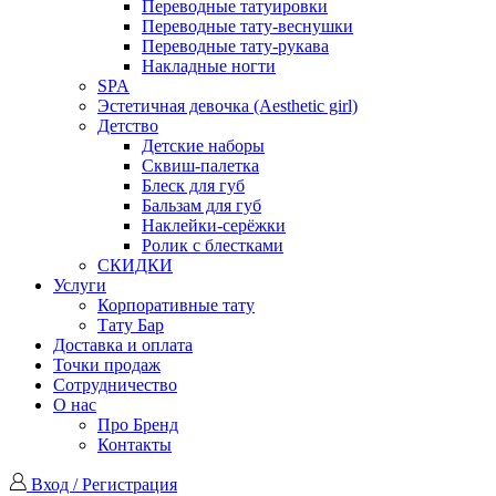
Переводные татуировки
Переводные тату-веснушки
Переводные тату-рукава
Накладные ногти
SPA
Эстетичная девочка (Aesthetic girl)
Детство
Детские наборы
Сквиш-палетка
Блеск для губ
Бальзам для губ
Наклейки-серёжки
Ролик с блестками
СКИДКИ
Услуги
Корпоративные тату
Тату Бар
Доставка и оплата
Точки продаж
Сотрудничество
О нас
Про Бренд
Контакты
Вход / Регистрация