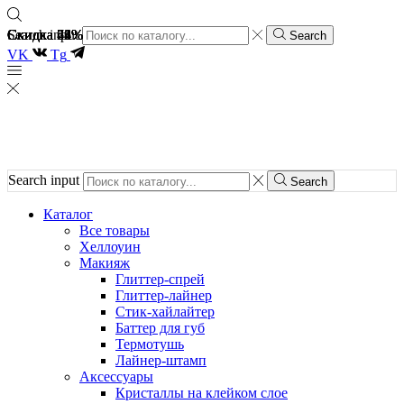
Скидка 51%
Скидка 74%
Скидка 62%
Скидка 26%
Скидка 48%
Search input
Search
VK
Tg
Search input
Search
Каталог
Все товары
Хеллоуин
Макияж
Глиттер-спрей
Глиттер-лайнер
Стик-хайлайтер
Баттер для губ
Термотушь
Лайнер-штамп
Аксессуары
Кристаллы на клейком слое