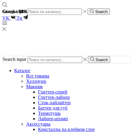
Скидка 51%
Скидка 26%
Скидка 51%
Скидка 61%
Скидка 62%
Скидка 48%
Search input
Search
VK
Tg
Search input
Search
Каталог
Все товары
Хеллоуин
Макияж
Глиттер-спрей
Глиттер-лайнер
Стик-хайлайтер
Баттер для губ
Термотушь
Лайнер-штамп
Аксессуары
Кристаллы на клейком слое