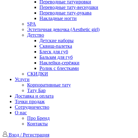
Переводные татуировки
Переводные тату-веснушки
Переводные тату-рукава
Накладные ногти
SPA
Эстетичная девочка (Aesthetic girl)
Детство
Детские наборы
Сквиш-палетка
Блеск для губ
Бальзам для губ
Наклейки-серёжки
Ролик с блестками
СКИДКИ
Услуги
Корпоративные тату
Тату Бар
Доставка и оплата
Точки продаж
Сотрудничество
О нас
Про Бренд
Контакты
Вход / Регистрация