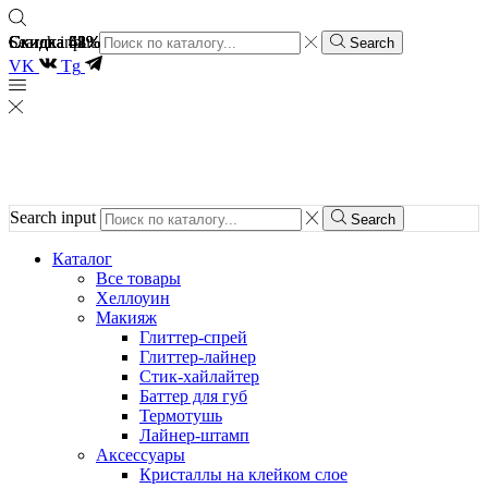
Скидка 51%
Скидка 62%
Скидка 48%
Скидка 48%
Скидка 62%
Search input
Search
VK
Tg
Search input
Search
Каталог
Все товары
Хеллоуин
Макияж
Глиттер-спрей
Глиттер-лайнер
Стик-хайлайтер
Баттер для губ
Термотушь
Лайнер-штамп
Аксессуары
Кристаллы на клейком слое