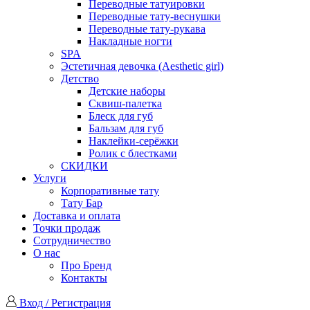
Переводные татуировки
Переводные тату-веснушки
Переводные тату-рукава
Накладные ногти
SPA
Эстетичная девочка (Aesthetic girl)
Детство
Детские наборы
Сквиш-палетка
Блеск для губ
Бальзам для губ
Наклейки-серёжки
Ролик с блестками
СКИДКИ
Услуги
Корпоративные тату
Тату Бар
Доставка и оплата
Точки продаж
Сотрудничество
О нас
Про Бренд
Контакты
Вход / Регистрация