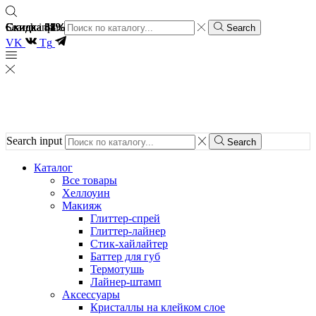
Скидка 48%
Скидка 51%
Скидка 37%
Скидка 48%
Скидка 61%
Скидка 51%
Скидка 61%
Search input
Search
VK
Tg
Search input
Search
Каталог
Все товары
Хеллоуин
Макияж
Глиттер-спрей
Глиттер-лайнер
Стик-хайлайтер
Баттер для губ
Термотушь
Лайнер-штамп
Аксессуары
Кристаллы на клейком слое