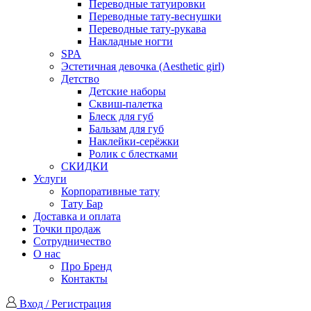
Переводные татуировки
Переводные тату-веснушки
Переводные тату-рукава
Накладные ногти
SPA
Эстетичная девочка (Aesthetic girl)
Детство
Детские наборы
Сквиш-палетка
Блеск для губ
Бальзам для губ
Наклейки-серёжки
Ролик с блестками
СКИДКИ
Услуги
Корпоративные тату
Тату Бар
Доставка и оплата
Точки продаж
Сотрудничество
О нас
Про Бренд
Контакты
Вход / Регистрация