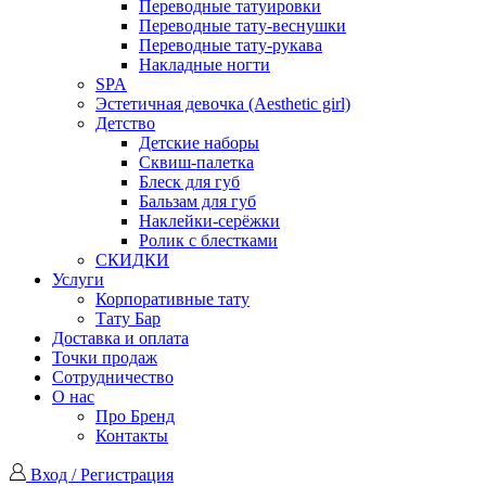
Переводные татуировки
Переводные тату-веснушки
Переводные тату-рукава
Накладные ногти
SPA
Эстетичная девочка (Aesthetic girl)
Детство
Детские наборы
Сквиш-палетка
Блеск для губ
Бальзам для губ
Наклейки-серёжки
Ролик с блестками
СКИДКИ
Услуги
Корпоративные тату
Тату Бар
Доставка и оплата
Точки продаж
Сотрудничество
О нас
Про Бренд
Контакты
Вход / Регистрация