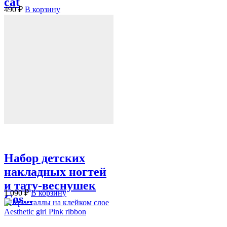
cat
490
₽
В корзину
Набор детских
накладных ногтей
и тату-веснушек
1 090
₽
В корзину
Cos...