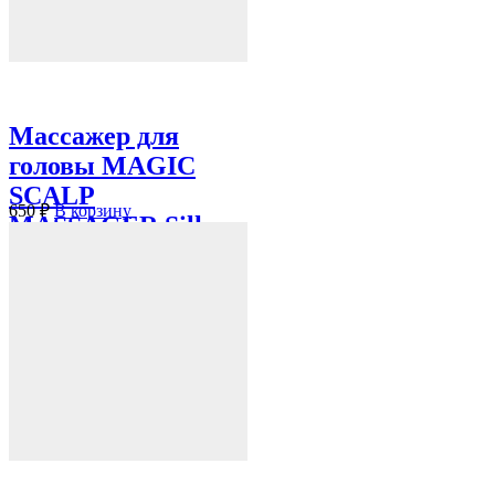
Массажер для
головы MAGIC
SCALP
650
₽
В корзину
MASSAGER Silk
Butt...