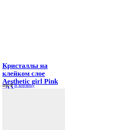
Кристаллы на
клейком слое
Aesthetic girl Pink
490
₽
В корзину
ribb...