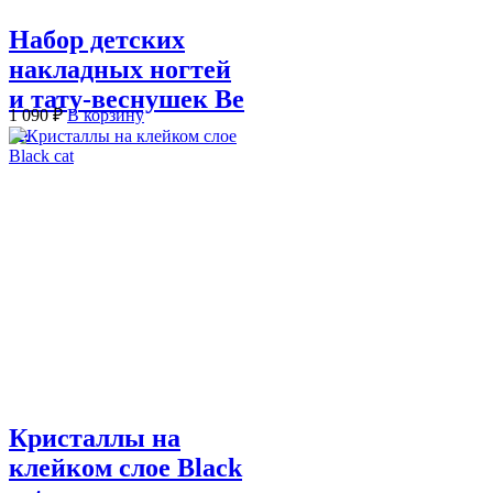
Набор детских
накладных ногтей
и тату-веснушек Be
1 090
₽
В корзину
...
Кристаллы на
клейком слое Black