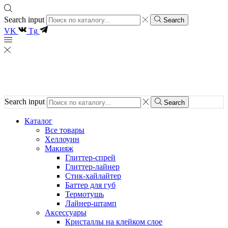
Search input
Search
VK
Tg
Search input
Search
Каталог
Все товары
Хеллоуин
Макияж
Глиттер-спрей
Глиттер-лайнер
Стик-хайлайтер
Баттер для губ
Термотушь
Лайнер-штамп
Аксессуары
Кристаллы на клейком слое