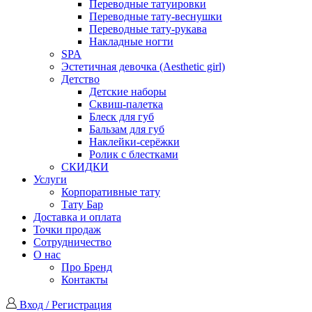
Переводные татуировки
Переводные тату-веснушки
Переводные тату-рукава
Накладные ногти
SPA
Эстетичная девочка (Aesthetic girl)
Детство
Детские наборы
Сквиш-палетка
Блеск для губ
Бальзам для губ
Наклейки-серёжки
Ролик с блестками
СКИДКИ
Услуги
Корпоративные тату
Тату Бар
Доставка и оплата
Точки продаж
Сотрудничество
О нас
Про Бренд
Контакты
Вход / Регистрация