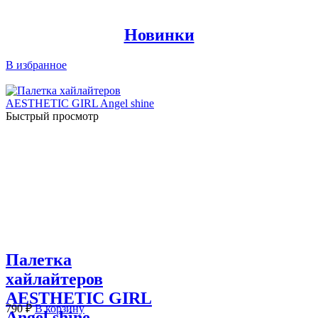
Новинки
В избранное
Быстрый просмотр
Палетка
хайлайтеров
AESTHETIC GIRL
790
₽
В корзину
Angel shine