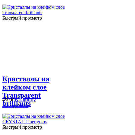
Быстрый просмотр
Кристаллы на
клейком слое
Transparent
490
₽
В корзину
brilliants
В избранное
Быстрый просмотр