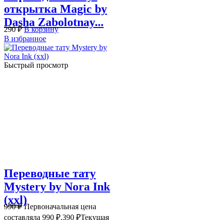
открытка Magic by
Dasha Zabolotnay...
290
₽
В корзину
В избранное
Быстрый просмотр
Переводные тату
Mystery by Nora Ink
(xxl)
990
₽
Первоначальная цена
составляла 990 ₽.
390
₽
Текущая