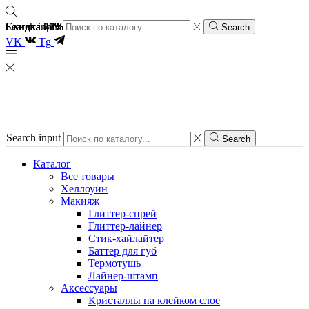
Скидка 51%
Скидка 62%
Скидка 61%
Скидка 26%
Скидка 37%
Скидка 48%
Search input
Search
VK
Tg
Search input
Search
Каталог
Все товары
Хеллоуин
Макияж
Глиттер-спрей
Глиттер-лайнер
Стик-хайлайтер
Баттер для губ
Термотушь
Лайнер-штамп
Аксессуары
Кристаллы на клейком слое