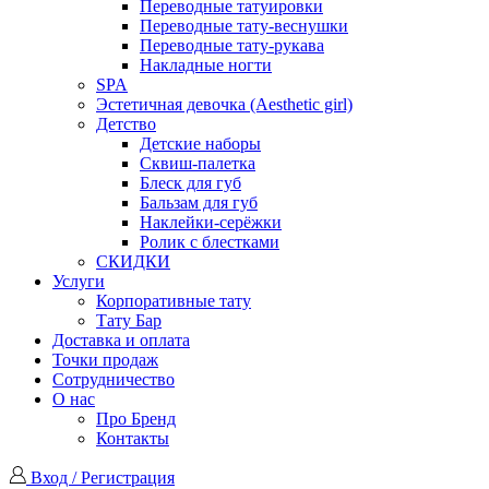
Переводные татуировки
Переводные тату-веснушки
Переводные тату-рукава
Накладные ногти
SPA
Эстетичная девочка (Aesthetic girl)
Детство
Детские наборы
Сквиш-палетка
Блеск для губ
Бальзам для губ
Наклейки-серёжки
Ролик с блестками
СКИДКИ
Услуги
Корпоративные тату
Тату Бар
Доставка и оплата
Точки продаж
Сотрудничество
О нас
Про Бренд
Контакты
Вход / Регистрация